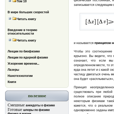
физическая постоянная, 
Том 10
записывается следующим 
В мире больших скоростей
Читать книгу
Введение в теорию
относительности
Читать книгу
и называется
принципом н
Чтобы это соотношение 
Лекции по биофизике
курьезно. Вы видите, что 
Лекции по ядерной физике
означает, что если мы
Ускорение времени...
определенном месте, то эт
куда она летит и с какой с
Лазеры
частицу двигаться очень м
Нанотехнологии
она будет «расплываться», 
Книги
Принцип неопределенно
существовать при любой
полезное
полное описание приро
некоторым физикам тако
Смешные
анекдоты о физике
кажется, что о реальном 
Готовые
шпоры по физике
одновременно заданы импу
Физика в жизни