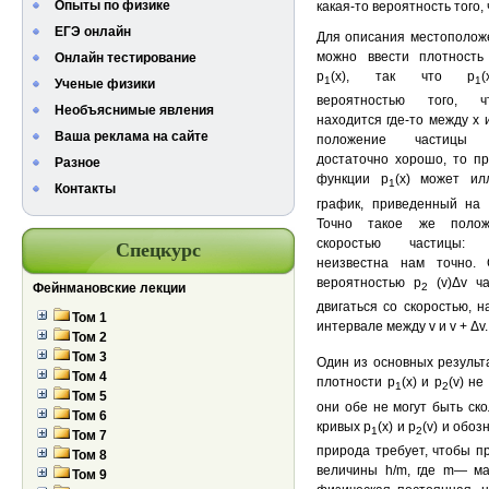
Опыты по физике
какая-то вероятность того,
ЕГЭ онлайн
Для описания местополож
можно ввести плотность
Онлайн тестирование
p
(x), так что p
1
1
Ученые физики
вероятностью того, ч
Необъяснимые явления
находится где-то между х и
Ваша реклама на сайте
положение частицы у
достаточно хорошо, то п
Разное
функции p
(x) может ил
1
Контакты
график, приведенный на
Точно такое же поло
скоростью частицы:
Спецкурс
неизвестна нам точно. 
вероятностью р
(v)Δv ч
Фейнмановские лекции
2
двигаться со скоростью, 
Том 1
интервале между v и v + Δv.
Том 2
Том 3
Один из основных результа
Том 4
плотности p
(x) и р
(v) н
1
2
Том 5
они обе не могут быть ск
Том 6
кривых p
(x) и р
(v) и обоз
1
2
Том 7
природа требует, чтобы п
Том 8
величины h/m, где m— ма
Том 9