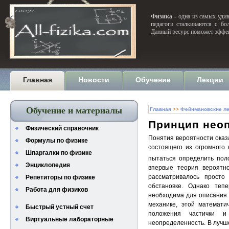
Физика
- одна из самых удив
педагоги сталкиваются с бо
Данный ресурс поможет эффек
Главная
Новости
Обучение
Лекции
Обучение и материалы
Главная
>>
Фейнмановские ле
Принцип нео
Физический справочник
Понятия вероятности оказ
Формулы по физике
состоящего из огромного
Шпаргалки по физике
пытаться определить пол
Энциклопедия
впервые теория вероятн
рассматривалось прост
Репетиторы по физике
обстановке. Однако теп
Работа для физиков
необходима для описания 
механике, этой математи
Быстрый устный счет
положения частички и
Виртуальные лабораторные
неопределенность. В лучше