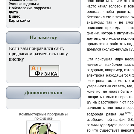
квантовой механики эта 
Ученые и деньги
часто качал головой и го
Нобелевские лауреаты
решка», чтобы решить, 
Фото
Видео
беспокоил его в течение оч
Карта сайта
видимому, так и не смог
описание природы — это 
физики, которые интуитивн
На заметку
другому, что можно исключ
продолжают работать над 
Если вам понравился сайт,
добился сколько-нибудь су
предлагаем разместить нашу
кнопку
Эта присущая миру неоп
является наиболее важн
водорода, например, котор
электрона, находящегося г
электрона такая же, как
уверенностью сказать, где,
конечно, не может быть и
Дополнительно
говорить только о вероятн
ΔV на расстоянии r от про
вычислять плотности веро
-r2/α2
водорода равна
Ae
Компьютерные программы
по физике
изображенной на фиг. 6.8
величину радиуса, после к
то что существует вероят