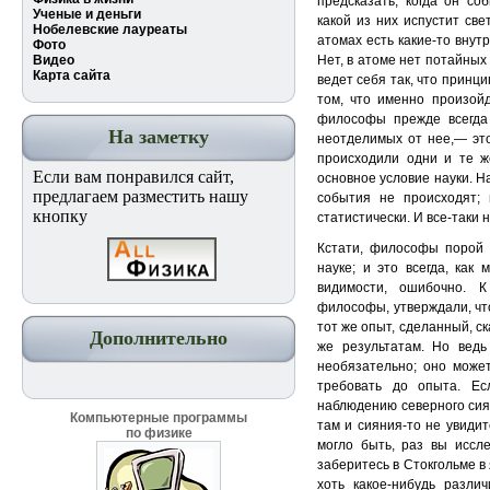
предсказать, когда он со
Ученые и деньги
какой из них испустит свет
Нобелевские лауреаты
атомах есть какие-то внут
Фото
Видео
Нет, в атоме нет потайных
Карта сайта
ведет себя так, что принц
том, что именно произой
философы прежде всегда 
На заметку
неотделимых от нее,— это
происходили одни и те ж
Если вам понравился сайт,
основное условие науки. Н
предлагаем разместить нашу
события не происходят; 
кнопку
статистически. И все-таки 
Кстати, философы порой 
науке; и это всегда, как
видимости, ошибочно. 
философы, утверждали, чт
тот же опыт, сделанный, ск
Дополнительно
же результатам. Но ведь
необязательно; оно может
требовать до опыта. Ес
наблюдению северного сиян
Компьютерные программы
там и сияния-то не увидит
по физике
могло быть, раз вы иссле
заберитесь в Стокгольме в 
хоть какое-нибудь разли