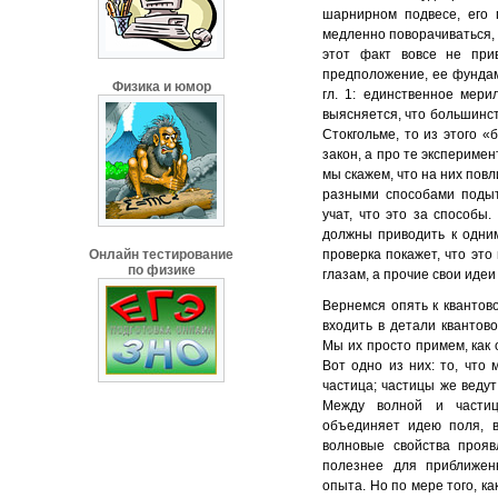
шарнирном подвесе, его 
медленно поворачиваться, 
этот факт вовсе не при
предположение, ее фунда
Физика и юмор
гл. 1: единственное мер
выясняется, что большинств
Стокгольме, то из этого 
закон, а про те экспериме
мы скажем, что на них пов
разными способами подыт
учат, что это за способы.
должны приводить к одним
Онлайн тестирование
проверка покажет, что это 
по физике
глазам, а прочие свои иде
Вернемся опять к квантов
входить в детали квантово
Мы их просто примем, как о
Вот одно из них: то, что
частица; частицы же ведут
Между волной и частиц
объединяет идею поля, в
волновые свойства прояв
полезнее для приближен
опыта. Но по мере того, ка