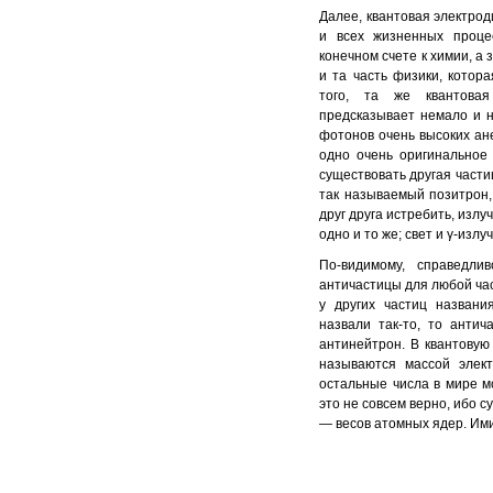
Далее, квантовая электрод
и всех жизненных процес
конечном счете к химии, а 
и та часть физики, котор
того, та же квантовая
предсказывает немало и н
фотонов очень высоких ане
одно очень оригинальное 
существовать другая части
так называемый позитрон, 
друг друга истребить, излу
одно и то же; свет и γ-изл
По-видимому, справедли
античастицы для любой час
у других частиц названи
назвали так-то, то антич
антинейтрон. В квантовую
называются массой элект
остальные числа в мире мо
это не совсем верно, ибо 
— весов атомных ядер. Ими