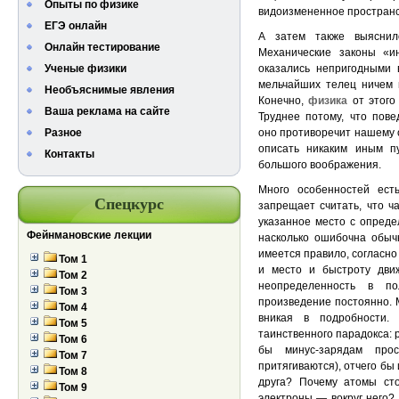
Опыты по физике
видоизмененное пространс
ЕГЭ онлайн
А затем также выяснил
Онлайн тестирование
Механические законы «
Ученые физики
оказались непригодными 
мельчайших телец ничем 
Необъяснимые явления
Конечно,
физика
от этого
Ваша реклама на сайте
Труднее потому, что пов
Разное
оно противоречит нашему о
описать никаким иным пу
Контакты
большого воображения.
Много особенностей ест
Спецкурс
запрещает считать, что ч
указанное место с опреде
Фейнмановские лекции
насколько ошибочна обычн
имеется правило, согласно 
Том 1
и место и быстроту дви
Том 2
неопределенность в п
Том 3
произведение постоянно. 
Том 4
вникая в подробности.
Том 5
таинственного парадокса: 
Том 6
бы минус-зарядам про
Том 7
притягиваются), отчего бы 
Том 8
друга? Почему атомы сто
Том 9
электроны — вокруг него? 