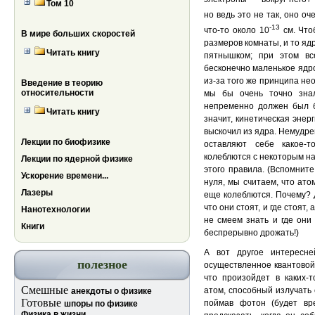
Том 10
но ведь это не так, оно о
-13
что-то около 10
см. Что
В мире больших скоростей
размеров комнаты, и то яд
Читать книгу
пятнышком; при этом в
бесконечно маленькое ядро
из-за того же принципа не
Введение в теорию
относительности
мы бы очень точно знал
непременно должен был б
Читать книгу
значит, кинетическая энер
выскочил из ядра. Немудре
Лекции по биофизике
оставляют себе какое-
колеблются с некоторым н
Лекции по ядерной физике
этого правила. (Вспомните
Ускорение времени...
нуля, мы считаем, что ато
Лазеры
еще колеблются. Почему? 
что они стоят, и где стоят
Нанотехнологии
не смеем знать и где они
Книги
беспрерывно дрожать!)
А вот другое интересн
полезное
осуществленное квантовой 
что произойдет в каких-т
Смешные
атом, способный излучать 
анекдоты о физике
Готовые
поймав фотон (будет в
шпоры по физике
Физика в жизни