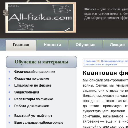
Физика
- одна из самых удив
педагоги сталкиваются с бо
Данный ресурс поможет эффек
Главная
Новости
Обучение
Лекции
Обучение и материалы
Главная
>>
Фейнмановские ле
физические воззрения
Квантовая фи
Физический справочник
Формулы по физике
Мы описали электромагнитн
Шпаргалки по физике
волны. Сейчас мы увидим
странно: они отнюдь не п
Энциклопедия
больше смахивают на части
Репетиторы по физике
поведение,— квантовая мех
Работа для физиков
до этого привычную ка
существующего времени
Быстрый устный счет
сочетание, называемое «
тяготение,— еще и в «ис
Виртуальные лабораторные
«сценой» стало уже простра