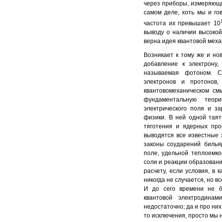
через приборы, измеряющи
самом деле, хоть мы и го
частота их превышает 10
выводу о наличии высокой
верна идея квантовой меха
Возникает к тому же и но
добавление к электрону,
называемая фотоном. С
электронов и протонов,
квантовомеханическом см
фундаментальную теор
электрического поля и з
физики. В ней одной таят
тяготения и ядерных про
выводятся все известные 
законы соударений билья
поле, удельной теплоемкос
соли и реакции образовани
расчету, если условия, в 
никогда не случается, но в
И до сего времени не б
квантовой электродина
недостаточно; да и про них
то исключения, просто мы н