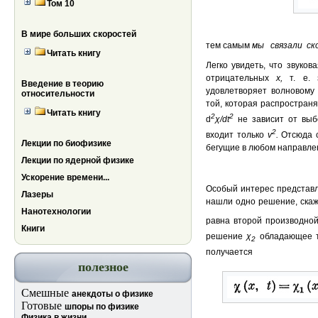
Том 10
В мире больших скоростей
тем самым
мы связали ск
Читать книгу
Легко увидеть, что звуко
отрицательных
х,
т. е.
Введение в теорию
удовлетворяет волновому
относительности
той, которая распростран
Читать книгу
2
2
d
χ
/
d
t
не зависит от вы
2
входит только
v
.
Отсюда 
Лекции по биофизике
бегущие в любом направле
Лекции по ядерной физике
Ускорение времени...
Особый интерес представл
Лазеры
нашли одно решение, ска
Нанотехнологии
равна второй производно
Книги
решение
χ
обладающее те
2
получается
полезное
Смешные
анекдоты о физике
Готовые
шпоры по физике
Физика в жизни