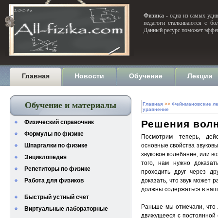
Физика
- одна из самых удив
педагоги сталкиваются с бо
Данный ресурс поможет эффек
Главная
Новости
Обучение
Лекции
Обучение и материалы
Главная
>>
Фейнмановские ле
уравнение
Решения вол
Физический справочник
Формулы по физике
Посмотрим теперь, дей
Шпаргалки по физике
основные свойства звуковы
звуковое колебание, или в
Энциклопедия
того, нам нужно доказат
Репетиторы по физике
проходить друг через др
Работа для физиков
доказать, что звук может р
должны содержаться в наш
Быстрый устный счет
Раньше мы отмечали, что
Виртуальные лабораторные
движущееся с постоянной 