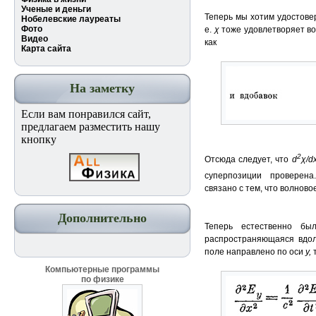
Ученые и деньги
Теперь мы хотим удостове
Нобелевские лауреаты
Фото
е.
χ
тоже удовлетворяет во
Видео
как
Карта сайта
На заметку
Если вам понравился сайт,
предлагаем разместить нашу
кнопку
2
Отсюда следует, что
d
χ/
d
суперпозиции проверен
связано с тем, что волнов
Дополнительно
Теперь естественно бы
распространяющаяся вдо
поле направлено по оси
у
,
Компьютерные программы
по физике