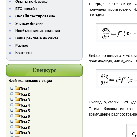
Опыты по физике
теперь, является ли
f
(
x
—
v
ЕГЭ онлайн
получаем производную 
находим
Онлайн тестирование
Ученые физики
Необъяснимые явления
Ваша реклама на сайте
Разное
Контакты
Дифференцируя эту же ф
производную, или
d
χ
/
d
t
=
—
Спецкурс
Фейнмановские лекции
Том 1
Том 2
Том 3
Очевидно, что f
(х
—
vt
)
удо
Том 4
Таким образом, из зако
Том 5
возмущение распространяе
Том 6
Том 7
Том 8
Том 9