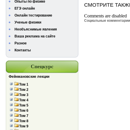
Опыты по физике
СМОТРИТЕ ТАКЖ
ЕГЭ онлайн
Онлайн тестирование
Comments are disabled
Социальные комментари
Ученые физики
Необъяснимые явления
Ваша реклама на сайте
Разное
Контакты
Спецкурс
Фейнмановские лекции
Том 1
Том 2
Том 3
Том 4
Том 5
Том 6
Том 7
Том 8
Том 9