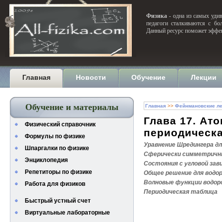
Физика
- одна из самых удив
педагоги сталкиваются с бо
Данный ресурс поможет эффек
Главная
Новости
Обучение
Лекции
Обучение и материалы
Главная
>>
Фейнмановские ле
Глава 17. Ат
Физический справочник
периодическа
Формулы по физике
Уравнение Шредингера д
Шпаргалки по физике
Сферически симметричн
Энциклопедия
Состояния с угловой за
Репетиторы по физике
Общее решение для водо
Волновые функции водор
Работа для физиков
Периодическая таблица
Быстрый устный счет
Виртуальные лабораторные