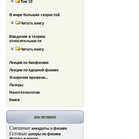
Том 10
В мире больших скоростей
Читать книгу
Введение в теорию
относительности
Читать книгу
Лекции по биофизике
Лекции по ядерной физике
Ускорение времени...
Лазеры
Нанотехнологии
Книги
полезное
Смешные
анекдоты о физике
Готовые
шпоры по физике
Физика в жизни