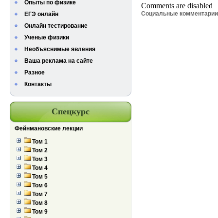
Опыты по физике
Comments are disabled
Социальные комментари
ЕГЭ онлайн
Онлайн тестирование
Ученые физики
Необъяснимые явления
Ваша реклама на сайте
Разное
Контакты
Спецкурс
Фейнмановские лекции
Том 1
Том 2
Том 3
Том 4
Том 5
Том 6
Том 7
Том 8
Том 9