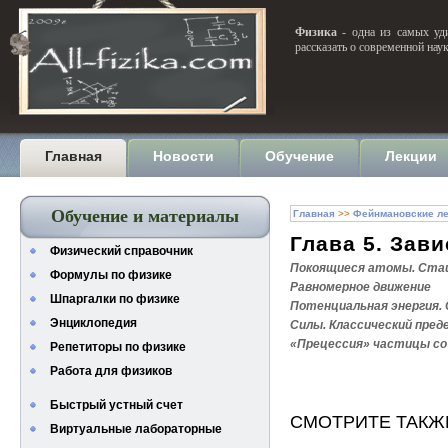
Физика
- одна из самых уди
рассказать о современной нау
Главная
Новости
Обучение
Лекции
Обучение и материалы
Главная
>>
Фейнмановские ле
Глава 5. Зав
Физический справочник
Покоящиеся атомы. Ста
Формулы по физике
Равномерное движение
Шпаргалки по физике
Потенциальная энергия. 
Энциклопедия
Силы. Классический пред
«Прецессия» частицы со 
Репетиторы по физике
Работа для физиков
Быстрый устный счет
СМОТРИТЕ ТАКЖ
Виртуальные лабораторные