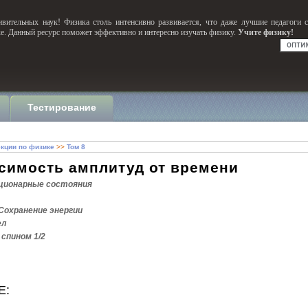
вительных наук! Физика столь интенсивно развивается, что даже лучшие педагоги 
ке. Данный ресурс поможет эффективно и интересно изучать физику.
Учите физику!
Тестирование
кции по физике
>>
Том 8
исимость амплитуд от времени
ционарные состояния
Сохранение энергии
ел
спином 1/2
Е: