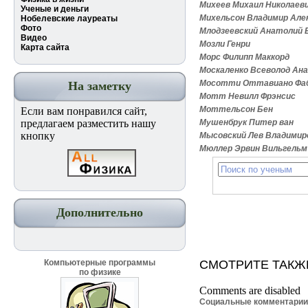
Михеев Михаил Николаев
Ученые и деньги
Михельсон Владимир Але
Нобелевские лауреаты
Фото
Млодзеевский Анатолий 
Видео
Мозли Генри
Карта сайта
Морс Филипп Маккорд
Москаленко Всеволод Ан
Мосотти Оттавиано Фа
На заметку
Мотт Невилл Фрэнсис
Моттельсон Бен
Если вам понравился сайт,
предлагаем разместить нашу
Мушенбрук Питер ван
кнопку
Мысовский Лев Владимир
Мюллер Эрвин Вильгельм
Дополнительно
Компьютерные программы
СМОТРИТЕ ТАКЖ
по физике
Comments are disabled
Социальные комментари