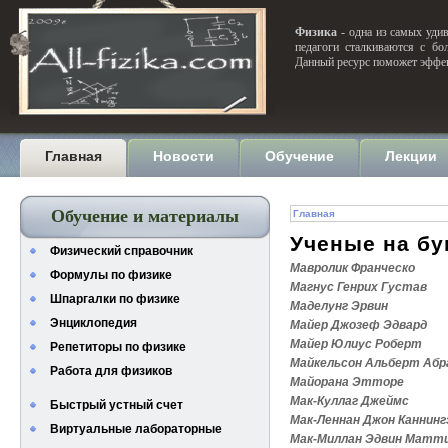
Физика
- одна из самых удив
педагоги сталкиваются с бо
Данный ресурс поможет эффек
Главная
Новости
Обучение
Лекции
Обучение и материалы
Главная
Ученые на бу
Физический справочник
Мавролик Франческо
Формулы по физике
Магнус Генрих Густав
Шпаргалки по физике
Маделунг Эрвин
Энциклопедия
Майер Джозеф Эдвард
Майер Юлиус Роберт
Репетиторы по физике
Майкельсон Альберт Абр
Работа для физиков
Майорана Этторе
Мак-Куллаг Джеймс
Быстрый устный счет
Мак-Леннан Джон Каннин
Виртуальные лабораторные
Мак-Миллан Эдвин Матт