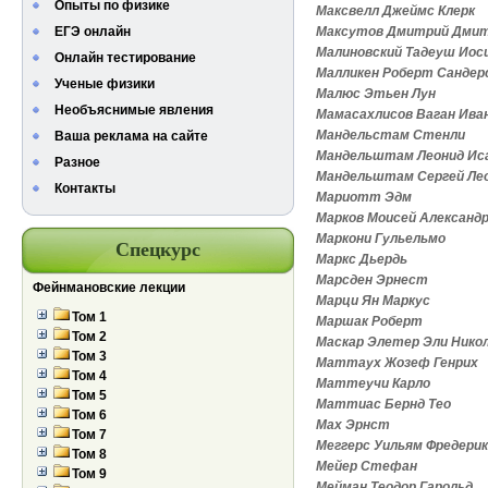
Опыты по физике
Максвелл Джеймс Клерк
ЕГЭ онлайн
Максутов Дмитрий Дмит
Малиновский Тадеуш Иос
Онлайн тестирование
Малликен Роберт Сандер
Ученые физики
Малюс Этьен Лун
Необъяснимые явления
Мамасахлисов Ваган Ива
Мандельстам Стенли
Ваша реклама на сайте
Мандельштам Леонид Ис
Разное
Мандельштам Сергей Ле
Контакты
Мариотт Эдм
Марков Моисей Александ
Маркони Гульельмо
Спецкурс
Маркс Дьердь
Марсден Эрнест
Фейнмановские лекции
Марци Ян Маркус
Том 1
Маршак Роберт
Том 2
Маскар Элетер Эли Нико
Том 3
Маттаух Жозеф Генрих
Том 4
Маттеучи Карло
Том 5
Маттиас Бернд Тео
Том 6
Мах Эрнст
Том 7
Меггерс Уильям Фредерик
Том 8
Мейер Стефан
Том 9
Мейман Теодор Гарольд