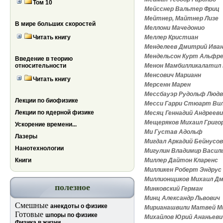
Том 10
Мейсснер Вальтер Фриц
Мейтнер, Майтнер Лизе
В мире больших скоростей
Меллони Мачедонио
Читать книгу
Меллер Кристиан
Менделеев Дмитрий Ива
Мендельсон Курт Альфре
Введение в теорию
относительности
Менон Мамбилликалатил 
Менсович Марианн
Читать книгу
Мерсенн Марен
Мессбауэр Рудольф Людв
Лекции по биофизике
Месси Гарри Стюарт Ви
Лекции по ядерной физике
Месяц Геннадий Андреев
Мещеряков Михаил Григо
Ускорение времени...
Ми Густав Адольф
Лазеры
Мигдал Аркадий Бейнусо
Нанотехнологии
Мигулин Владимир Васил
Книги
Миллер Дайтон Кларенс
Милликен Роберт Эндрус
Миллионщиков Михаил Д
полезное
Минковский Герман
Минц Александр Львович
Смешные
анекдоты о физике
Мирианашвили Матвей М
Готовые
шпоры по физике
Михайлов Юрий Ананьеви
Физика в жизни