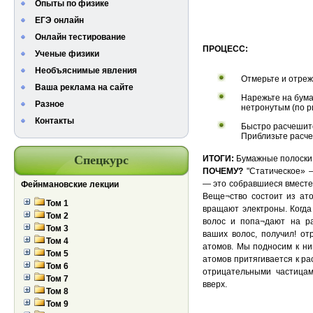
Опыты по физике
ЕГЭ онлайн
Онлайн тестирование
ПРОЦЕСС:
Ученые физики
Необъяснимые явления
Отмерьте и отрежь
Ваша реклама на сайте
Нарежьте на бум
Разное
нетронутым (по ри
Контакты
Быстро расчешите
Приблизьте расче
Спецкурс
ИТОГИ:
Бумажные полоски т
ПОЧЕМУ?
"Статическое» —
— это собравшиеся вместе
Фейнмановские лекции
Веще¬ство состоит из ато
Том 1
вращают электроны. Когда
Том 2
волос и попа¬дают на рас
Том 3
ваших волос, получил! от
Том 4
атомов. Мы подносим к ним
Том 5
атомов притягивается к р
Том 6
отрицательными частицам
Том 7
вверх.
Том 8
Том 9