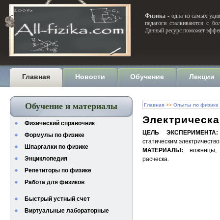
Физика
- одна из самых удив
педагоги сталкиваются с бо
Данный ресурс поможет эффек
Главная
Новости
Обучение
Лекции
Обучение и материалы
Главная
>>
Опыты по физике
Электрическа
Физический справочник
ЦЕЛЬ ЭКСПЕРИМЕНТА:
Формулы по физике
статическим электричество
Шпаргалки по физике
МАТЕРИАЛЫ:
ножницы, 
Энциклопедия
расческа.
Репетиторы по физике
Работа для физиков
Быстрый устный счет
Виртуальные лабораторные